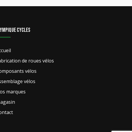
lympique Cycles
ccueil
abrication de roues vélos
omposants vélos
ssemblage vélos
os marques
agasin
ontact