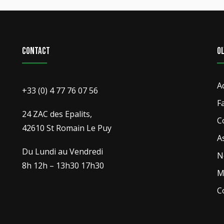
Contact
O
A
+33 (0) 4 77 76 07 56
F
24 ZAC des Epalits,
C
42610 St Romain Le Puy
A
Du Lundi au Vendredi
N
8h 12h – 13h30 17h30
M
C