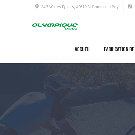
24 ZAC des Epalits, 42610 St Romain Le Puy
Accueil
Fabrication de