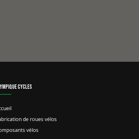
lympique Cycles
ccueil
abrication de roues vélos
omposants vélos