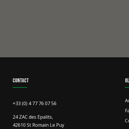
Contact
O
A
+33 (0) 4 77 76 07 56
F
24 ZAC des Epalits,
C
42610 St Romain Le Puy