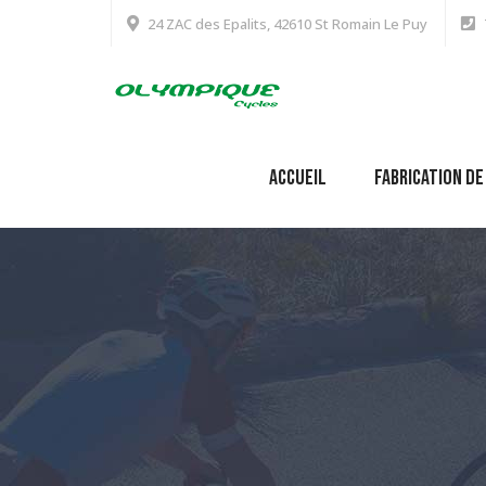
24 ZAC des Epalits, 42610 St Romain Le Puy
Accueil
Fabrication de